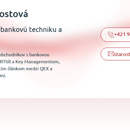
rostová
 bankovú techniku a
+421 9
staros
 obchodníkov s bankovou
ARTtill a Key Managementom,
acím článkom medzi QEX a
mi.