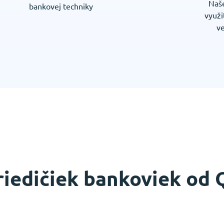
Naše
bankovej techniky
využi
v
riedičiek bankoviek od