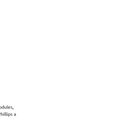
odules,
illips a