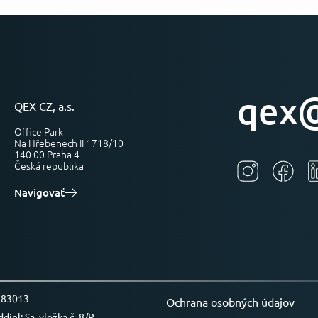
qex@
QEX CZ, a.s.
Office Park
Na Hřebenech II 1718/10
140 00 Praha 4
Česká republika
Navigovať
0383013
Ochrana osobných údajov
el: Sa, vložka č. 8/R