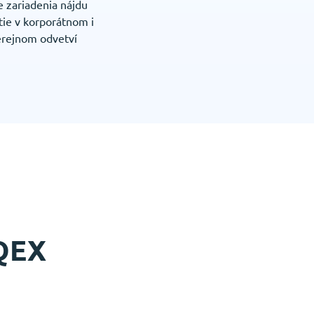
 zariadenia nájdu
tie v korporátnom i
erejnom odvetví
 QEX