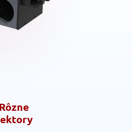
Rôzne
sektory