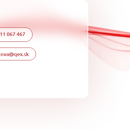
11 067 467
tova@qex.sk