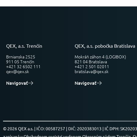
QEX, a.s. Trenčín
QEX, a.s. pobočka Bratislava
Brnianska 2525
Mokráň záhon 4 (LOGIBOX)
911 05 Trenčín
821 04 Bratislava
+421 32 6502 111
+421 2 501 02011
qex@qex.sk
bratislava@qex.sk
Navigovať
Navigovať
© 2026 QEX a.s. | IČO: 00587257 | DIČ: 2020383013 | IČ DPH: SK202
zapísaná v Obchodnom registri vedenom Okresným súdom Trenčín, Oddi