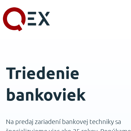
Triedenie
bankoviek
Na predaj zariadení bankovej techniky sa
špecializujeme viac ako 25 rokov. Ponúkame