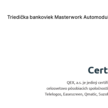
Triedička bankoviek Masterwork Automod
Cert
QEX, a.s. je jediný cert
celosvetovo pôsobiacich spoločnost
Telelogos, Easescreen, Qmatic, Suzo