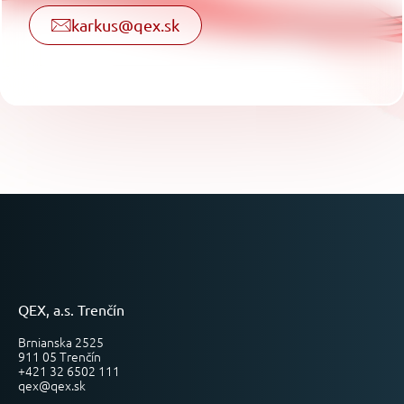
karkus@qex.sk
QEX, a.s. Trenčín
Brnianska 2525
911 05 Trenčín
+421 32 6502 111
qex@qex.sk