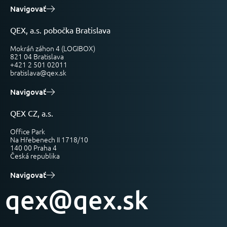
Navigovať
QEX, a.s. pobočka Bratislava
Mokráň záhon 4 (LOGIBOX)
821 04 Bratislava
+421 2 501 02011
bratislava@qex.sk
Navigovať
QEX CZ, a.s.
Office Park
Na Hřebenech II 1718/10
140 00 Praha 4
Česká republika
Navigovať
qex@qex.sk