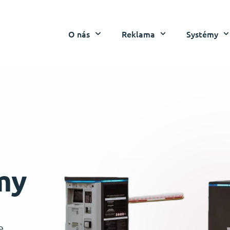
O nás
Reklama
Systémy
my
e