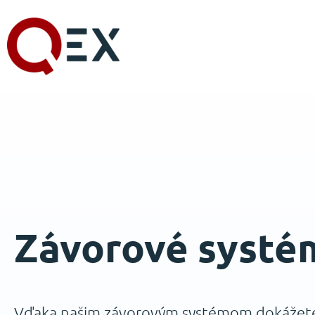
Závorové systé
Vďaka našim závorovým systémom dokážet