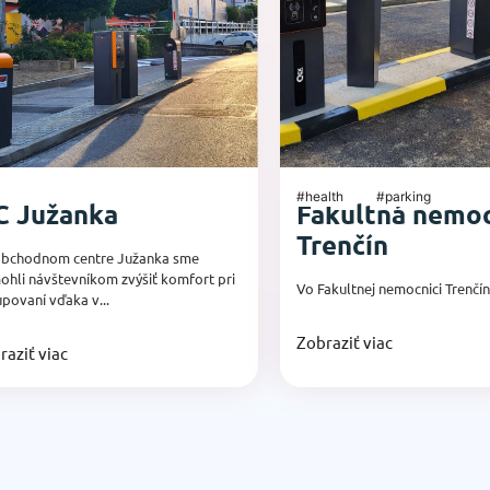
#health
#parking
C Južanka
Fakultná nemoc
Trenčín
 obchodnom centre Južanka sme
hli návštevníkom zvýšiť komfort pri
Vo Fakultnej nemocnici Trenčín 
povaní vďaka v...
Zobraziť viac
raziť viac