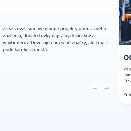
Zrealizovali sme významné projekty orientačného
značenia, dodali stovky digitálnych kioskov a
wayfinderov. Dôverujú nám silné značky, ale i malí
podnikatelia či mestá.
O
Pri
pomo
naku
Zob