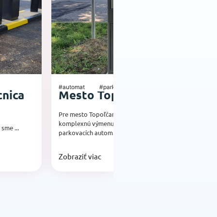
#automat
#parking
#par
nica
Mesto Topoľčany
Pa
ok
Pre mesto Topoľčany sme zabezpečili
komplexnú výmenu starých dosluhujúcich
sme ...
Nový
parkovacích autom...
obch
býval
Zobraziť viac
Zobr