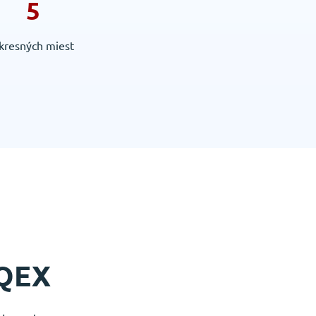
5
kresných miest
 QEX