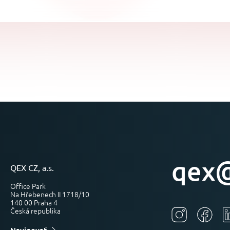
qex@
QEX CZ, a.s.
Office Park
Na Hřebenech II 1718/10
140 00 Praha 4
Česká republika