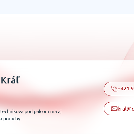
 Kráľ
+421 9
kral@q
m technikova pod palcom má aj
 a poruchy.