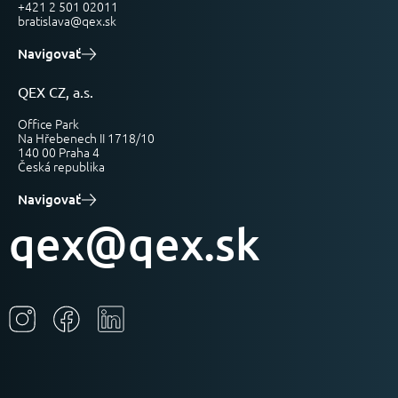
+421 2 501 02011
bratislava@qex.sk
Navigovať
QEX CZ, a.s.
Office Park
Na Hřebenech II 1718/10
140 00 Praha 4
Česká republika
Navigovať
qex@qex.sk