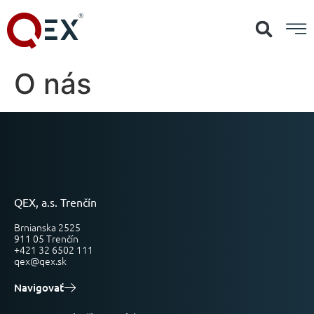
O nás
QEX, a.s. Trenčín
Brnianska 2525
911 05 Trenčín
+421 32 6502 111
qex@qex.sk
Navigovať