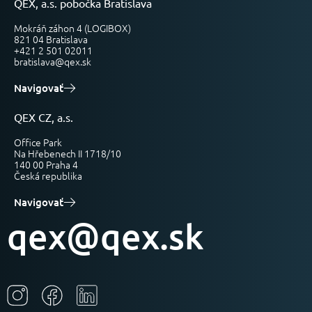
QEX, a.s. pobočka Bratislava
Mokráň záhon 4 (LOGIBOX)
821 04 Bratislava
+421 2 501 02011
bratislava@qex.sk
Navigovať
QEX CZ, a.s.
Office Park
Na Hřebenech II 1718/10
140 00 Praha 4
Česká republika
Navigovať
qex@qex.sk